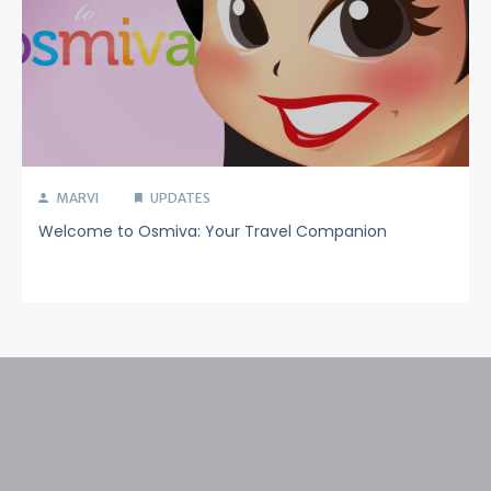
MARVI
UPDATES
Welcome to Osmiva: Your Travel Companion