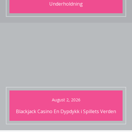
Underholdning
August 2, 2026
Blackjack Casino En Dypdykk i Spillets Verden