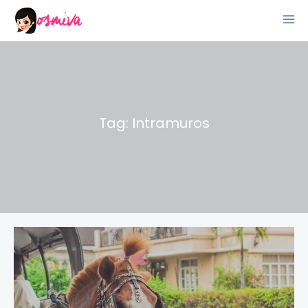
Tag: Intramuros