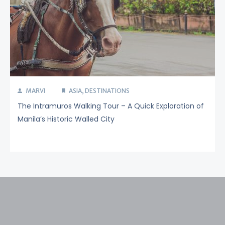
MARVI
ASIA
,
DESTINATIONS
The Intramuros Walking Tour – A Quick Exploration of
Manila’s Historic Walled City