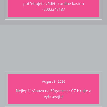
potřebujete vědět o online kasinu
-2003347187
August 9, 2026
Nejlepší zábava na 69gamescz CZ Hrajte a
vyhrávejte!