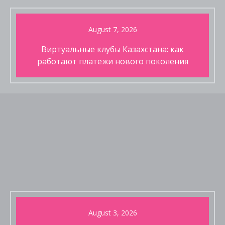
August 7, 2026
Виртуальные клубы Казахстана: как
работают платежи нового поколения
August 3, 2026