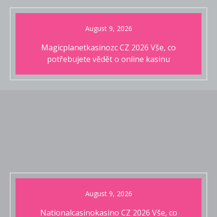
August 9, 2026
Magicplanetkasinozc CZ 2026 Vše, co
potřebujete vědět o online kasinu
August 9, 2026
Nationalcasinokasino CZ 2026 Vše, co