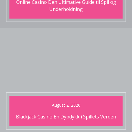
Online Casino Den Ultimative Guide til Spil og
Underholdning
August 2, 2026
Blackjack Casino En Dypdykk i Spillets Verden