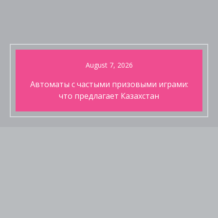
August 7, 2026
Автоматы с частыми призовыми играми:
что предлагает Казахстан