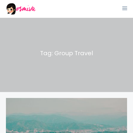
Tag: Group Travel