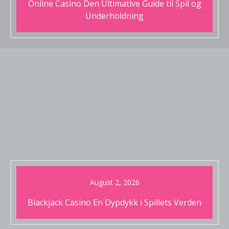
Online Casino Den Ultimative Guide til Spil og
Underholdning
August 2, 2026
Blackjack Casino En Dypdykk i Spillets Verden