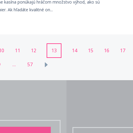
ine kasína ponúkajú hráčom množstvo výhod, ako sú
er. Ak hľadáte kvalitné on...
10
11
12
13
14
15
16
17
9
…
57