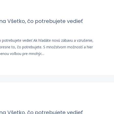
na Všetko, čo potrebujete vedieť
o potrebujete vedieť Ak hľadáte novú zábavu a vzrušenie,
presne to, čo potrebujete. S množstvom možností a hier
úbenou voľbou pre mnohýc...
na Všetko, čo potrebujete vedieť