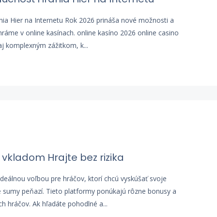
ia Hier na Internetu Rok 2026 prináša nové možnosti a
hráme v online kasínach. online kasíno 2026 online casino
aj komplexným zážitkom, k...
 vkladom Hrajte bez rizika
ideálnou voľbou pre hráčov, ktorí chcú vyskúšať svoje
ké sumy peňazí. Tieto platformy ponúkajú rôzne bonusy a
ch hráčov. Ak hľadáte pohodlné a...