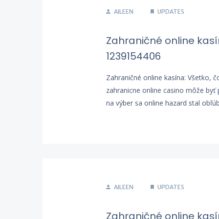
AILEEN
UPDATES
Zahraničné online kasí
1239154406
Zahraničné online kasína: Všetko, č
zahranicne online casino môže byť 
na výber sa online hazard stal obľ
AILEEN
UPDATES
Zahraničné online kasí