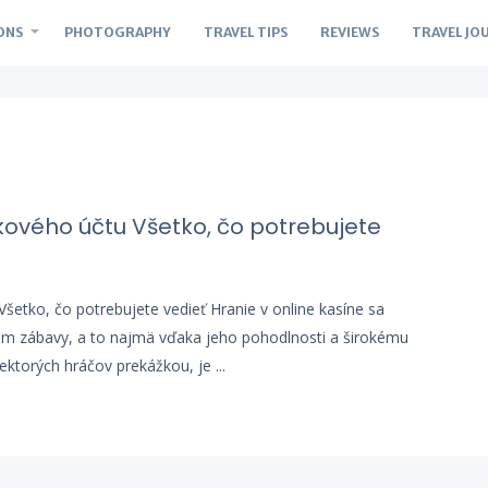
ONS
PHOTOGRAPHY
TRAVEL TIPS
REVIEWS
TRAVEL JO
kového účtu Všetko, čo potrebujete
šetko, čo potrebujete vedieť Hranie v online kasíne sa
m zábavy, a to najmä vďaka jeho pohodlnosti a širokému
ektorých hráčov prekážkou, je ...