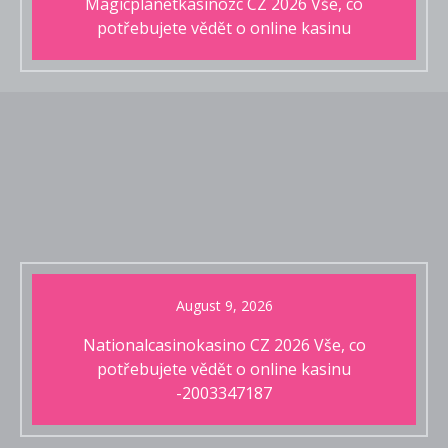
Magicplanetkasinozc CZ 2026 Vše, co
potřebujete vědět o online kasinu
August 9, 2026
Nationalcasinokasino CZ 2026 Vše, co
potřebujete vědět o online kasinu
-2003347187