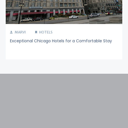
MARVI
HOTELS
Exceptional Chicago Hotels for a Comfortable Stay