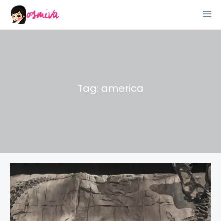
Tag: america