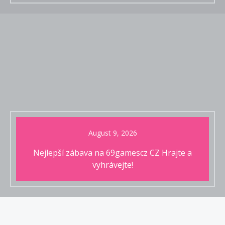
August 9, 2026
Nejlepší zábava na 69gamescz CZ Hrajte a
vyhrávejte!